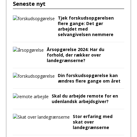
Seneste nyt
o
e
e
i
a
Tjek forskudsopgørelsen
k
r
d
l
r
flere gange: Det gør
I
e
arbejdet med
selvangivelsen nemmere
n
Årsopgørelse 2024: Har du
forhold, der rækker over
landegrænserne?
Din forskudsopgørelse kan
ændres flere gange om året
Skal du arbejde remote for en
udenlandsk arbejdsgiver?
Stor erfaring med
skat over
landegrænserne