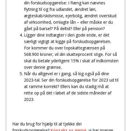
din forskudsopgørelse: I flæng kan nævnes
flytning til og fra udlandet, ændret løn,
ægteskab/skilsmisse, ejerbolig, ændret overskud
af virksomhed, omlagte lån – eller måske er du
gået på barsel? På deltid? Eller på pension?
Ligger dine indtægter i den gode ende, er det
særligt vigtigt at kigge på forskudsopgørelsen.
For kommer du over topskattegrænsen på
568.900 kroner, vil din skatteprocent stige. For så
skal du betale yderligere 15% i skat af indkomsten
over denne grænse.
Når du alligevel er i gang, så kig også på dine
2023-tal. Ser din forskudsopgørelse for 2023 ud til
at ramme korrekt? Ellers kan du stadig må at
rette op på det i løbet af de sidste måneder af
2023.
Har du brug for hjælp til at tjekke din
forskudsopgørelse?
Kontakt os gerne,
vi har mange