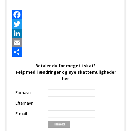
F
a
T
c
w
L
e
i
i
E
b
t
n
m
S
Betaler du for meget i skat?
o
t
k
a
h
Følg med i ændringer og nye skattemuligheder
her
o
e
e
i
a
k
r
d
l
r
Fornavn
I
e
Efternavn
n
E-mail