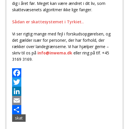
dig i året før. Meget kan være ændret i dit liv, som
skattevæsenets algoritmer ikke lige fanger.
Sådan er skattesystemet i Tyrkiet..
Vi ser rigtig mange med fejl i forskudsopgørelsen, og
det gælder især for personer, der har forhold, der
rækker over landegrænserne. Vi har hjælper gerne –
skriv til os på
info@inwema.dk
eller ring på tlf. +45
3169 3169.
F
a
T
c
w
L
e
i
i
E
skat
b
t
n
m
S
o
t
k
a
h